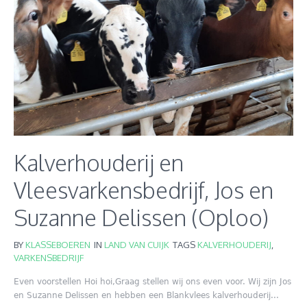
Kalverhouderij en
Vleesvarkensbedrijf, Jos en
Suzanne Delissen (Oploo)
BY
KLASSEBOEREN
IN
LAND VAN CUIJK
TAGS
KALVERHOUDERIJ
,
VARKENSBEDRIJF
Even voorstellen Hoi hoi,Graag stellen wij ons even voor. Wij zijn Jos
en Suzanne Delissen en hebben een Blankvlees kalverhouderij...