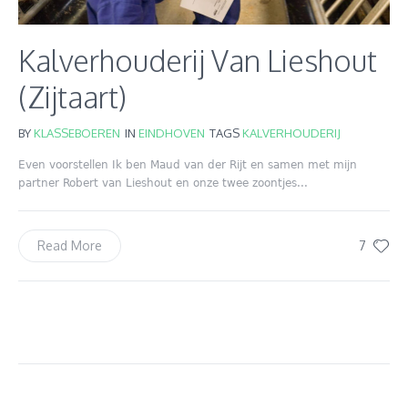
Kalverhouderij Van Lieshout
(Zijtaart)
BY
KLASSEBOEREN
IN
EINDHOVEN
TAGS
KALVERHOUDERIJ
Even voorstellen Ik ben Maud van der Rijt en samen met mijn
partner Robert van Lieshout en onze twee zoontjes...
7
Read More